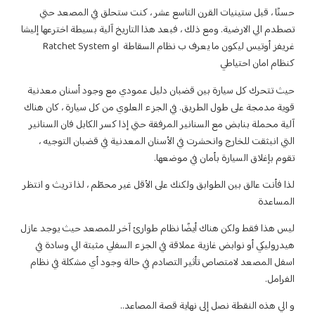
تاسع عشر ، كنت ستحلق في المصعد حتي
فبعد هذا التاريخ آلية بسيطة اخترعها إليشا
غريفز أوتيس ليكون ما يعرف ب نظام السقاطة او Ratchet System
ان دليل عمودي مع وجود أسنان معدنية
ي الجزء العلوي من كل سيارة ، كان هناك
المرفقة حتي إذا كسر الكابل فان السنانير
 الأسنان المعدنية في قضبان التوجيه ،
موضعها.
ك على الأقل غير محطّم ، لذا تريث و انتظر
ا نظام طوارئ آخر للمصعد حيث يوجد عازل
قة في الجزء السفلي مثبتة الي وسادة في
لتصادم في حالة وجود أي مشكلة في نظام
ة قصة المصاعد..