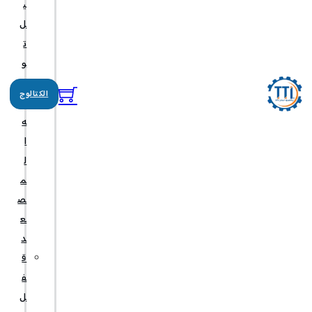
ي
ل
ت
و
ج
الكتالوج
ي
ه
ا
ل
م
ص
ع
د
ق
ف
ل