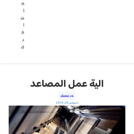
ج
ا
ت
ا
خ
ر
ى
مل المصاعد
غير مصنف
سمبر 28, 2023