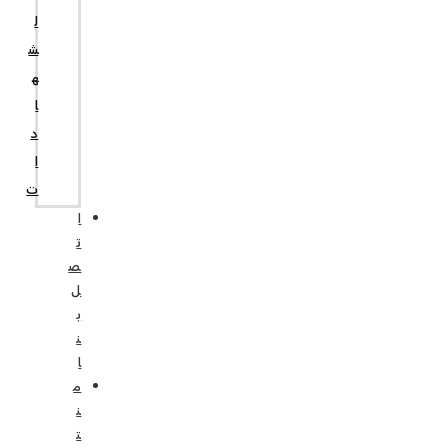
ل
ش
ه
ا
د
ا
ت
ا
ت
ص
ل
ب
ن
ا
م
ن
ت