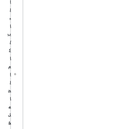
ا
ل
ب
ا
ب
/
ك
ا
م
ا
ل
ح
ا
م
ل
&