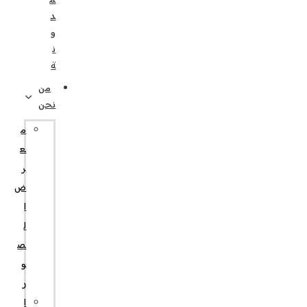
م
د
و
ن
ة
من
نحن
م
ع
ر
ض
ا
ل
ص
و
ر
ا