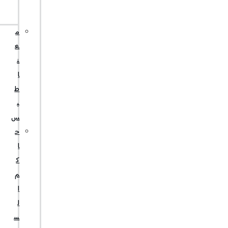
ي
ا
م
غ
ن
ا
ط
ي
س
ح
ا
ك
م
ا
ل
س