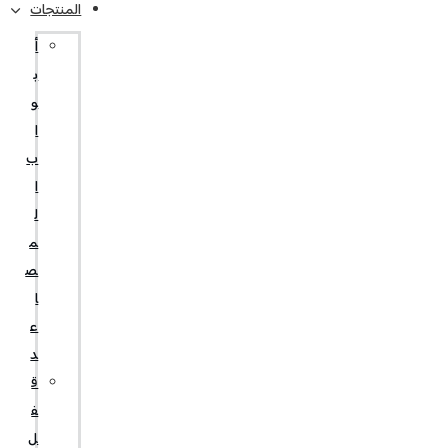
المنتجات
أ
ب
و
ا
ب
ا
ل
م
ص
ا
ع
د
ق
ف
ل