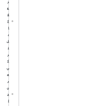
ر
ع
ة
ك
ا
ب
ل
ت
ر
ك
ي
م
ر
ن
د
ل