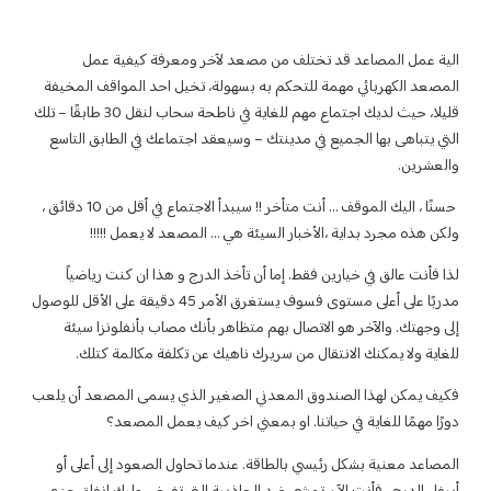
من مصعد لآخر ومعرفة كيفية عمل
 به بسهولة، تخيل احد المواقف المخيفة
قليلا، حيث لديك اجتماع مهم للغاية في ناطحة سحاب لنقل 30 طابقًا – تلك
نتك – وسيعقد اجتماعك في الطابق التاسع
حسنًا ، اليك الموقف … أنت متأخر !! سيبدأ الاجتماع في أقل من 10 دقائق ،
لسيئة هي … المصعد لا يعمل !!!!!
ما أن تأخذ الدرج و هذا ان كنت رياضياً
مدربًا على أعلى مستوى فسوف يستغرق الأمر 45 دقيقة على الأقل للوصول
بهم متظاهر بأنك مصاب بأنفلونزا سيئة
سريرك ناهيك عن تكلفة مكالمة كتلك.
عدني الصغير الذي يسمى المصعد أن يلعب
او بمعني اخر كيف يعمل المصعد؟
طاقة. عندما تحاول الصعود إلى أعلى أو