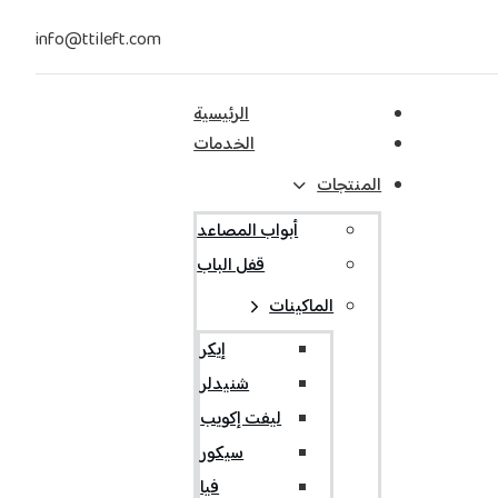
info@ttileft.com
الرئيسية
الخدمات
المنتجات
أبواب المصاعد
قفل الباب
الماكينات
إيكر
شنيدلر
ليفت إكويب
سيكور
فيا