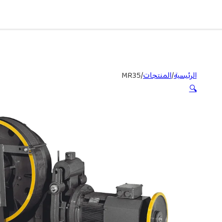
الرئيسية
/
المنتجات
/
MR35
🔍