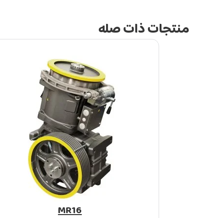
منتجات ذات صله
MR16