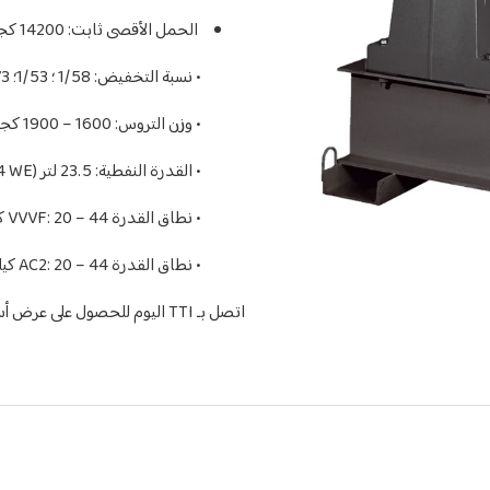
الحمل الأقصى ثابت: 14200 كجم
• نسبة التخفيض: 1/58 ؛ 1/53؛ 2/73؛ 2/60؛ 3/69؛ 3/53
• وزن التروس: 1600 – 1900 كجم
• القدرة النفطية: 23.5 لتر (Shell Omala S4 WE)
• نطاق القدرة VVVF: 20 – 44 كيلو واط 50/60 هرتز
• نطاق القدرة AC2: 20 – 44 كيلو واط 50/60 هرتز
اتصل بـ TTI اليوم للحصول على عرض أسعار واكتشف كيف يمكن لـ Sicor MR35 تشغيل مشروعك القادم.