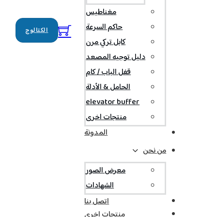
مغناطيس
حاكم السرعة
الكتالوج
كابل تركي مرن
دليل توجيه المصعد
قفل الباب / كام
الحامل & الأدلة
elevator buffer
منتجات اخرى
المدونة
من نحن
معرض الصور
الشهادات
اتصل بنا
منتجات اخرى