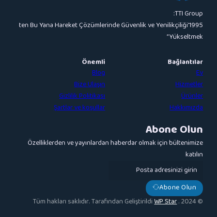
1995’ten Bu Yana Hareket Çözümlerinde Güvenlik ve Yeni
Önemli
Blog
Bize Ulaşın
Gizlilik Politikası
Şartlar ve koşullar
Abo
Özelliklerden ve yayınlardan haberdar olmak iç
A
WP 