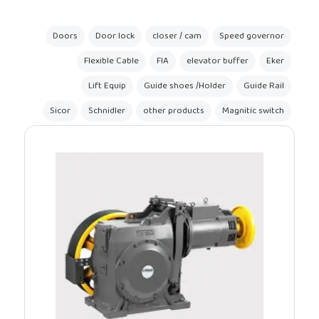
Doors
Door lock
closer / cam
Spee
Flexible Cable
FIA
elevator buff
Lift Equip
Guide shoes /Holder
Sicor
Schnidler
other products
Magn