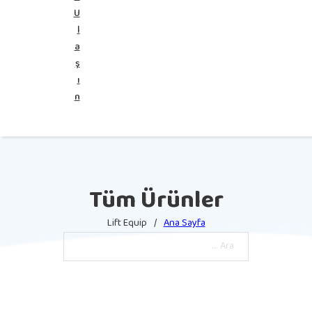
U
l
a
ş
ı
n
Tüm Ürünler
Lift Equip
/
Ana Sayfa