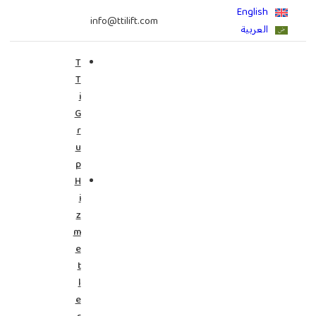
info@ttilift.com
T
T
i
G
r
u
p
H
i
z
m
e
t
l
e