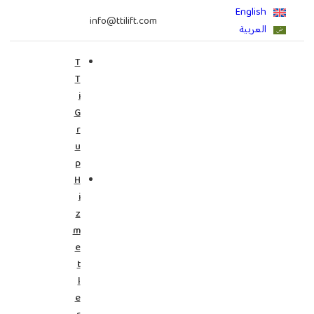
info@ttilift.com
T
T
i
G
r
u
p
H
i
z
m
e
t
l
e