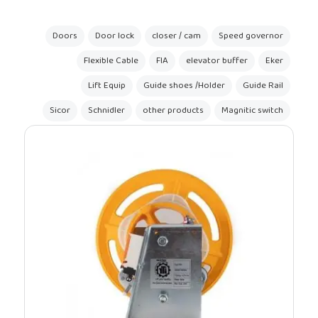
Doors
Door lock
closer / cam
Spee
Flexible Cable
FIA
elevator buff
Lift Equip
Guide shoes /Holder
Sicor
Schnidler
other products
Magn