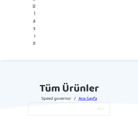
U
l
a
ş
ı
n
Tüm Ürünler
Speed governor
/
Ana Sayfa