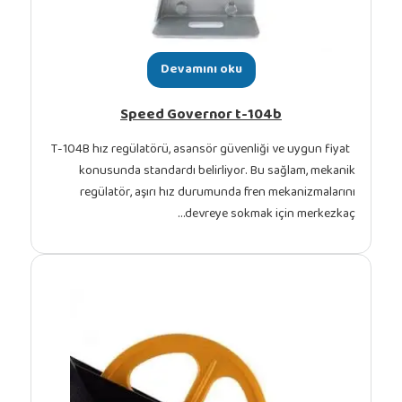
Devamını oku
Speed Governor t-104b
T-104B hız regülatörü, asansör güvenliği ve uy
konusunda standardı belirliyor. Bu sağla
regülatör, aşırı hız durumunda fren mekan
devreye sokmak için 