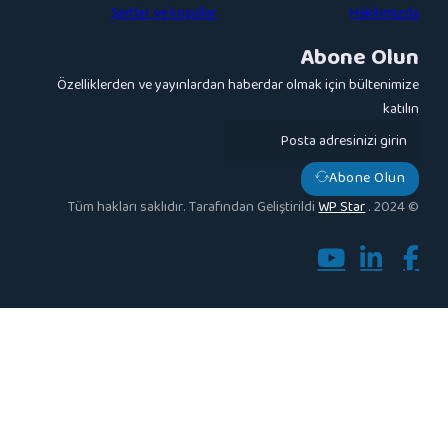
Şartlar ve koşullar
Abo
Özelliklerden ve yayınlardan haberdar olmak iç
A
WP 