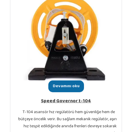
Devamını oku
Speed Governor t-104
T-104 asansör hız regülatörü hem güvenliğ
bütçeye öncelik verir. Bu sağlam mekanik regüla
hız tespit edildiğinde anında frenleri devre