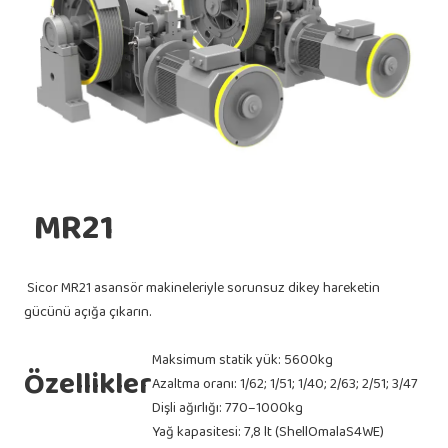
MR21
Sicor MR21 asansör makineleriyle sorunsuz dikey hareketin
gücünü açığa çıkarın.
Maksimum statik yük: 5600kg
Özellikler
Azaltma oranı: 1/62; 1/51; 1/40; 2/63; 2/51; 3/47
Dişli ağırlığı: 770–1000kg
Yağ kapasitesi: 7,8 lt (ShellOmalaS4WE)