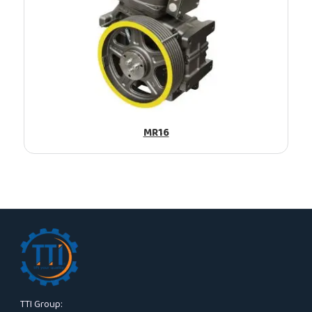
MR16
TTI Group: